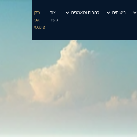
ביטוחים
כתבות ומאמרים
צור
צ'ק
קשר
אפ
פיננסי