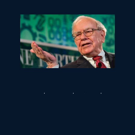
עדות לאסטרטגיה של ברקשייר האת'וויי היא
היציבות שלה, גם בתקופות סוערות. זה נובע
מהתיק המגוון שלה ודגש על החזקת מזומנים או
נכסים שווים מזומנים. עם מיליארדים העומדים
לרשותה, ברקשייר האת'ווי יכולה להתמודד עם