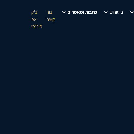
ביטוחים
כתבות ומאמרים
צור
צ'ק
קשר
אפ
פיננסי
שם מלא
כתובת מייל
טלפון