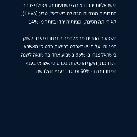
הישראליות ירדו בצורה משמעותית. אפילו יצרנית
התרופות הגנריות הגדולה בישראל, טבע (TEVA),
לא הייתה חסינה, ומניותיה ירדו ביותר מ-14%​​.
השפעות ההדים מהמלחמה התרחבו מעבר לשוק
המניות. על פי ישראכרט רכישות כרטיסי האשראי
בישראל צנחו ב-35% בשבוע אחד בהשוואה לשנה
הקודמת, היקף הרכישות בכרטיסי אשראי בענף
המזון זינק ב-60% ומנגד, בענף ההלבשה
וההנעלה היתה ירידה של 90% מאז התחילה
הלחימה. מגזר ההייטק, המהווה חלק ניכר
מהתמ"ג של ישראל, התמודד עם ירידות פריון
חדות, מכיוון שעובדי היי-טק רבים נקראו לשירות
מילואים או התמודדו עם שיבושים בבית. רשות
החדשנות הישראלית אף הקימה קרן שתסייע
לסטארטאפים טכנולוגיים בתקופות סוערות אלו.