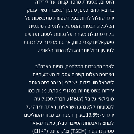
היומיום, מסגירת מרכזי קניות ועד לירידה
בהוצאות הצרכנים, מסמן "משבר רגשי" עמוק
יותר שעלול להיות בעל השפעות מתמשכות על
הכלכלה. הבטחת הממשלה לתמיכה פיננסית
בלתי מוגבלת מעידה על נכונות לספוג זעזועים
פיסקאליים קצרי טווח, אך גם מרמזת על נכונות
לגירעון גדול יותר והגדלת החוב הלאומי.
לאחר התגברות המלחמה, מניות בארה"ב
ואירופה בעלות קשרים עסקיים משמעותיים
לישראל חוו ירידות. יש לציין כי הבורסה ראתה
ירידות משמעותיות במגזרי מפתח, מניות כמו
מובילאיי גלובל (MBLY), חברת טכנולוגיה
למכוניות ללא נהג הישראלית, ראתה ירידה של
יותר מ-13.8% בערך המניה גם מגזרי המוליכים
למחצה ואבטחת הסייבר סבלו, כאשר טאואר
סמיקונדקטור (TSEM) וצ'ק פוינט (CHKP)