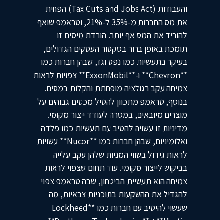
והעבודות (Tax Cuts and Jobs Act) הפחית
את מס החברות מ-35% ל-21%, וטראמפ שואף
להוריד את המס אף יותר. הורדת מיסים זו
תומכת באופן ברור בסקטור העסקים הגדולים,
בעיקר בתעשיות כמו נפט וגז, שבהן חברות כמו
**Chevron** ו-**ExxonMobil** צפויות לראות
צמיחה עקב רגולציה מופחתת והקלות במסים.
בנוסף, טראמפ מתכוון להטיל מכסים גבוהים על
מוצרים מיובאים, במטרה לעודד ייצור מקומי.
מדיניות זו עשויה להטיב עם תעשיות כמו פלדה
ואלומיניום, שבהן חברות כמו **Nucor** עשויות
לראות גידול בשווי המניות שלהן עקב עלייה
בביקוש לייצור מקומי. עוד תחום שצפוי לראות
צמיחה הוא תעשיית הביטחון, שבה טראמפ צפוי
להגדיל את ההשקעות בתוכניות צבאיות, מה
שעשוי להיטיב עם חברות כמו **Lockheed