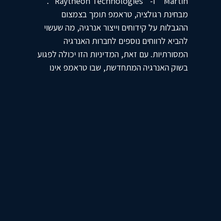
Martin** ו-**Raytheon Technologies**.
מבחינת רגולציה, טראמפ תומך בצמצום
ההגבלות על קידוחים וייצור אנרגיה, מה שעשוי
להביא לרווחים נוספים לחברות האנרגיה
המסורתיות. עם זאת, המדיניות הזו יכולה לפגוע
בשוק האנרגיה המתחדשת, שבו טראמפ אינו
תומך באופן משמעותי. תחומים נוספים שעלולים
להיות מושפעים ממדיניותו כוללים את תחום
המסחר הבינלאומי, בו הוא מתכנן להטיל מכסים
כבדים על סחורות מיובאות, מה שעלול להוביל
למתיחות כלכלית עם מדינות אחרות.
קמלה האריס: מדיניות של הגדלת מיסים
והשקעות בטכנולוגיות ירוקות
קמלה האריס מציגה גישה שונה לחלוטין,
המתמקדת בהעלאת מיסים על חברות ובעלי הון