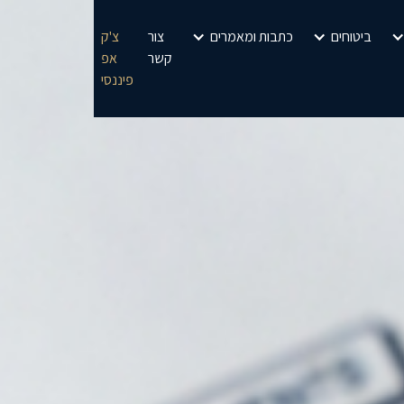
ביטוחים
כתבות ומאמרים
צור
צ'ק
קשר
אפ
פיננסי