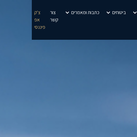
ביטוחים
כתבות ומאמרים
צור
צ'ק
קשר
אפ
פיננסי