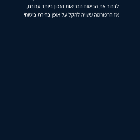
לבחור את הביטוח הבריאות הנכון ביותר עבורם,
אז הרפורמה עשויה להקל על אופן בחירת ביטוחי
הבריאות.
- יצירת פוליסת ביטוח בריאות בסיסי ואחיד
שמורכב מפוליסת השתלמות וטיפולים מיוחדים
בחו"ל, פוליסת תרופות מחוץ לסל ופוליסת
ניתוחים וטיפולים מחליפי ניתוח בחו"ל.
- הגדרת מבנה אחיד מעל פוליסת הבסיס אשר
כולל מגוון רחב של פוליסות בריאות שונות כמו
פוליסות ניתוחים וטיפולים מחליפי ניתוח, פוליסת
הרחבה לפוליסה הבסיסית, וכחמישה סוגים שונים
של פוליסות אמבולטוריות.
- השקת כלי אינטרנטי אשר יספק למובטח את כל
הכיסויים שברשותו וכמו כן לכל הכיסויים הקיימים
בשוק ואפשרות להשוות את מחירי הביטוח
הקיימים בחברות הביטוח.