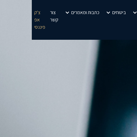
ביטוחים
כתבות ומאמרים
צור
צ'ק
קשר
אפ
פיננסי