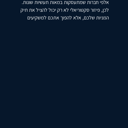
אלפי חברות שמתעסקות במאות תעשיות שונות.
לכן, פיזור סקטוריאלי לא רק יכול להציל את תיק
המניות שלכם, אלא להפוך אתכם למשקיעים
טובים יותר שמכירים סקטורים שונים בשוק.
למקרה ואתם לא יודעים, מדד ה-S&P 500 מכיל
חברות מ-11 סקטורים עיקריים. כפי שניתן לראות
בביצועים השנתיים של מגוון הסקטורים שלפניכם,
סקטור האנרגיה הציג את הביצועים המרשימים
ביותר ואחריו סקטור הפיננסים. תתארו לכם שכל