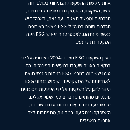
אחת מגישות ההשקעות הצומחות בעולם. זוהי
גישת השקעות המתמקדת בסוגיות סביבתיות,
חברתיות וממשל תאגידי. עם זאת, בארה"ב יש
הגדרות שונות במעט ל-ESG מאשר באירופה
כאשר מונח הגג לאסטרטגיה היא ש-ESG הינה
השקעה בת קיימא.
רעיון השקעות ESG נוצר ב-2004 באירופה על ידי
בנקאים באו"ם שעבדו בתעשיית הפיננסים. הם
טענו ששימוש בגורמי ESG בניתוח פיננסי תואם
לאחריותם של המשקיעים - שימוש בנתוני ESG
יעזור להגן על השקעות על ידי הימנעות מסיכונים
פיננסיים מהותיים מדברים כמו שינויי אקלים,
סכסוכי עובדים, בעיות זכויות אדם בשרשרת
האספקה ​​וניצול עוני במדינות מתפתחות לצד
אחריות תאגידית.