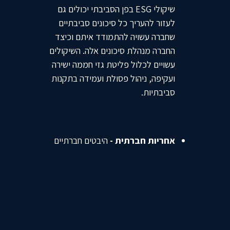
שיקולי ESG בפן הסביבתי יכולים גם
לעזור להעריך כל סיכונים סביבתיים
שחברה עשויה להתמודד איתם וכיצד
החברה מנהלת סיכונים אלה. השיקולים
עשויים לכלול פליטת גזי חממה ישירה
ועקיפה, ניהול פסולת ועמידה בתקנות
סביבתיות.
אחריות חברתית -
היבטים חברתיים
הבוחנים את התנהלות החברה ויחסה
לסביבה. בין היתר נבדקים שיקולים של
האם החברה תורמת כספים לעמותות
ללא כוונות רווח, בנוסף להתייחסות
החברות לעובדיהן בכבוד ובשכר הולם,
תנאי עבודה המשקפים התייחסות